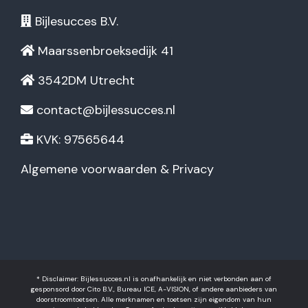
Bijlesucces B.V.
Maarssenbroeksedijk 41
3542DM Utrecht
contact@bijlessucces.nl
KVK: 97565644
Algemene voorwaarden & Privacy
* Disclaimer: Bijlessucces.nl is onafhankelijk en niet verbonden aan of
gesponsord door Cito B.V., Bureau ICE, A-VISION, of andere aanbieders van
doorstroomtoetsen. Alle merknamen en toetsen zijn eigendom van hun