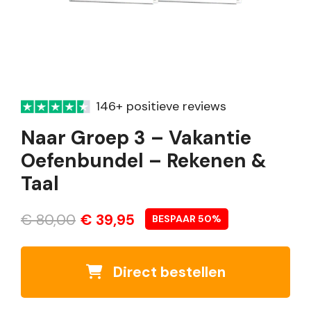
146+ positieve reviews
Naar Groep 3 – Vakantie
Oefenbundel – Rekenen &
Taal
Oorspronkelijke
Huidige
€
80,00
€
39,95
BESPAAR 50%
prijs
prijs
was:
is:
Direct bestellen
€ 80,00.
€ 39,95.