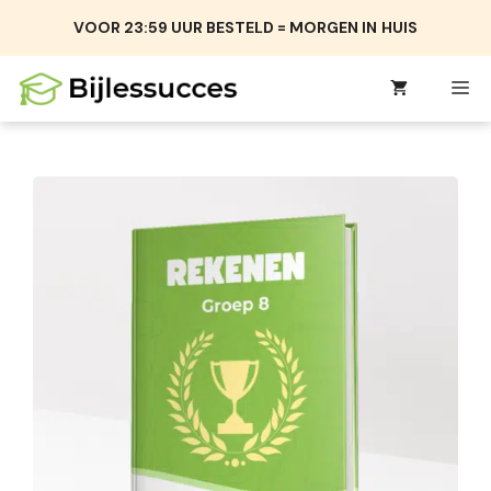
Ga
VOOR 23:59 UUR BESTELD = MORGEN IN
HUIS
naar
de
M
inhoud