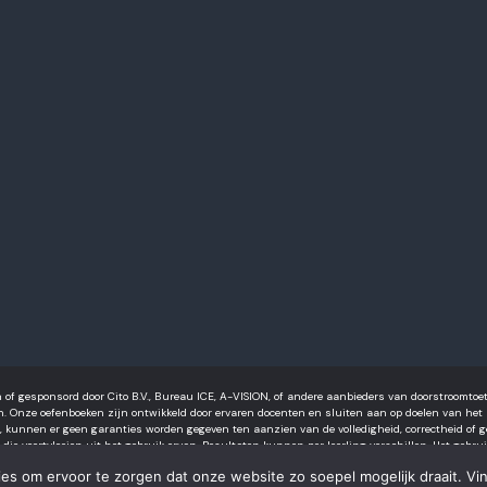
an of gesponsord door Cito B.V., Bureau ICE, A-VISION, of andere aanbieders van doorstroomt
. Onze oefenboeken zijn ontwikkeld door ervaren docenten en sluiten aan op doelen van het 
unnen er geen garanties worden gegeven ten aanzien van de volledigheid, correctheid of gesc
 die voortvloeien uit het gebruik ervan. Resultaten kunnen per leerling verschillen. Het gebruik
2026 © Bijlessucces
es om ervoor te zorgen dat onze website zo soepel mogelijk draait. Vin