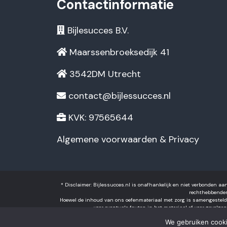
Contactinformatie
Bijlesucces B.V.
Maarssenbroeksedijk 41
3542DM Utrecht
contact@bijlessucces.nl
KVK: 97565644
Algemene voorwaarden & Privacy
* Disclaimer: Bijlessucces.nl is onafhankelijk en niet verbonden a
rechthebbenden
Hoewel de inhoud van ons oefenmateriaal met zorg is samengesteld, k
voor eventuele fouten in het materiaal of voor gevolgen
We gebruiken cooki