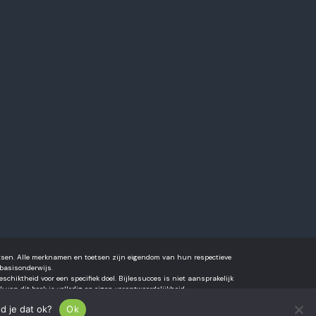
oetsen. Alle merknamen en toetsen zijn eigendom van hun respectieve
basisonderwijs.
hiktheid voor een specifiek doel. Bijlessucces is niet aansprakelijk
 van dit boek is volledig op eigen verantwoordelijkheid.
d je dat ok?
Ok