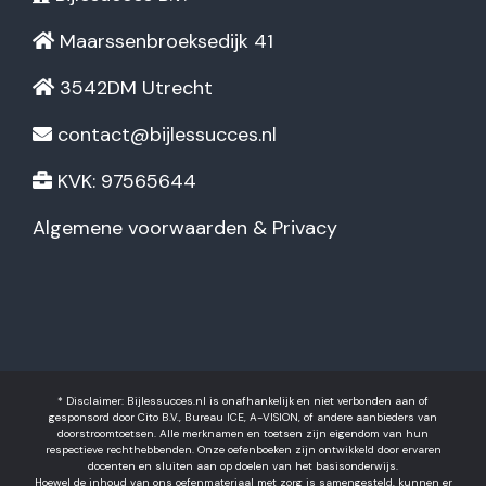
Maarssenbroeksedijk 41
3542DM Utrecht
contact@bijlessucces.nl
KVK: 97565644
Algemene voorwaarden & Privacy
* Disclaimer: Bijlessucces.nl is onafhankelijk en niet verbonden aan of
gesponsord door Cito B.V., Bureau ICE, A-VISION, of andere aanbieders van
doorstroomtoetsen. Alle merknamen en toetsen zijn eigendom van hun
respectieve rechthebbenden. Onze oefenboeken zijn ontwikkeld door ervaren
docenten en sluiten aan op doelen van het basisonderwijs.
Hoewel de inhoud van ons oefenmateriaal met zorg is samengesteld, kunnen er