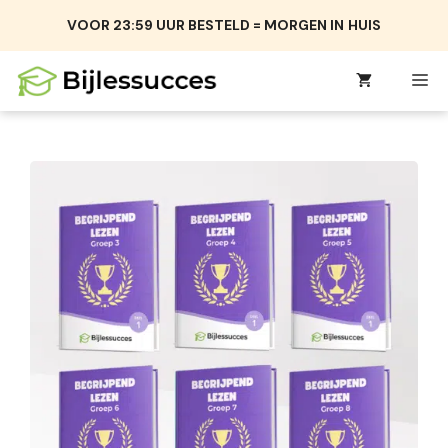
Ga
VOOR 23:59 UUR BESTELD = MORGEN IN
HUIS
naar
de
M
inhoud