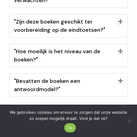
verwachten?"
"Zijn deze boeken geschikt ter
Uit
voorbereiding op de eindtoetsen?"
"Hoe moeilijk is het niveau van de
Uit
boeken?"
"Bevatten de boeken een
Uit
antwoordmodel?"
"Verwarren deze boeken mijn kind
Uit
We gebruiken cookies om ervoor te zorgen dat onze website
niet? / Sluiten de boeken wel aan op
zo soepel mogelijk draait. Vind je dat ok?
de methode van mijn basisschool?"
Ok