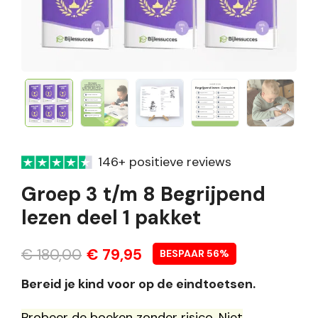
146+ positieve reviews
Groep 3 t/m 8 Begrijpend
lezen deel 1 pakket
Oorspronkelijke
Huidige
€
180,00
€
79,95
BESPAAR 56%
prijs
prijs
Bereid je kind voor op de eindtoetsen.
was:
is:
Probeer de boeken zonder risico. Niet