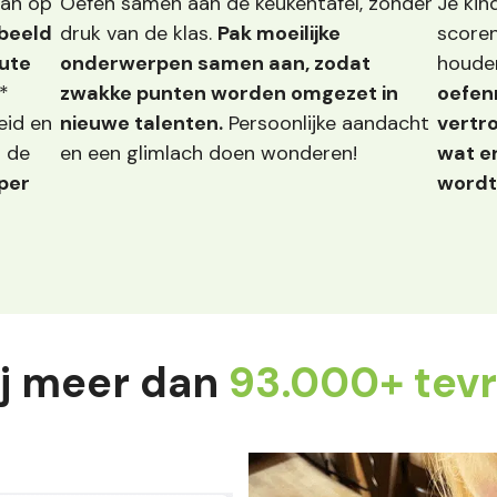
aan op
Oefen samen aan de keukentafel, zonder
Je kin
 beeld
druk van de klas.
Pak moeilijke
scoren
oute
onderwerpen samen aan, zodat
houde
.*
zwakke punten worden omgezet in
oefenm
eid en
nieuwe talenten.
Persoonlijke aandacht
vertro
p de
en een glimlach doen wonderen!
wat e
per
wordt
bij meer dan
93.000+ tev