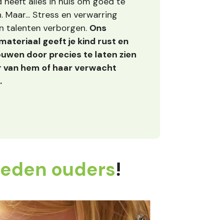
d heeft alles in huis om goed te
. Maar... Stress en verwarring
n talenten verborgen.
Ons
ateriaal geeft je kind rust en
uwen door precies te laten zien
r van hem of haar verwacht
.
reden ouders
!