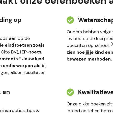
akt onze oefenboeken 
ding op
Wetenschap
Ouders hebben volgen
loos aan op de
invloed op de leerpre
[
nde
eindtoetsen zoals
docenten op school.
 Cito BV)
, IEP-toets,
zien hoe jij je kind 
oomtoets
.*
Jouw kind
bewezen methoden.
n onderwerpen als bij
en, alleen resultaten!
k en
Kwalitatiev
Onze dikke boeken zit
instructies, tips &
je kind actief en betr