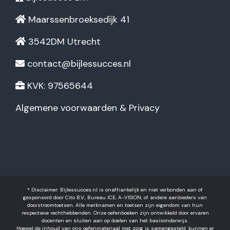
Maarssenbroeksedijk 41
3542DM Utrecht
contact@bijlessucces.nl
KVK: 97565644
Algemene voorwaarden & Privacy
* Disclaimer: Bijlessucces.nl is onafhankelijk en niet verbonden aan of
gesponsord door Cito B.V., Bureau ICE, A-VISION, of andere aanbieders van
doorstroomtoetsen. Alle merknamen en toetsen zijn eigendom van hun
respectieve rechthebbenden. Onze oefenboeken zijn ontwikkeld door ervaren
docenten en sluiten aan op doelen van het basisonderwijs.
Hoewel de inhoud van ons oefenmateriaal met zorg is samengesteld, kunnen er