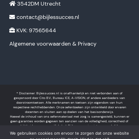
3542DM Utrecht
contact@bijlessucces.nl
KVK: 97565644
Algemene voorwaarden & Privacy
* Disclaimer: Bijlessucces.nl is onafhankelijk en niet verbonden aan of
gesponsord door Cito B.V., Bureau ICE, A-VISION, of andere aanbieders van
doorstroomtoetsen. Alle merknamen en toetsen zijn eigendom van hun
respectieve rechthebbenden. Onze oefenboeken zijn ontwikkeld door ervaren
docenten en sluiten aan op doelen van het basisonderwijs.
Hoewel de inhoud van ons oefenmateriaal met zorg is samengesteld, kunnen er
geen garanties worden gegeven ten aanzien van de volledigheid, correctheid of
geschiktheid voor een specifiek doel. Bijlessucces is niet aansprakelijk voor
eventuele fouten in het materiaal of voor gevolgen die voortvloeien uit het
We gebruiken cookies om ervoor te zorgen dat onze website
gebruik ervan. Resultaten kunnen per leerling verschillen. Het gebruik van dit