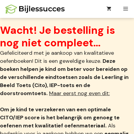
Ga
M
naar
de
Wacht! Je bestelling is
inhoud
nog niet compleet...
Gefeliciteerd met je aankoop van kwalitatieve
oefenboeken! Dit is een geweldige keuze.
Deze
boeken helpen je kind om beter voor bereiden op
de verschillende eindtoetsen zoals de Leerling in
Beeld Toets (Cito), IEP-toets en de
doorstroomtoets.
Maar eerst nog even dit:
Om je kind te verzekeren van een optimale
CITO/IEP score is het belangrijk om genoeg te
oefenen met kwalitatief oefenmateriaal.
Als
bedankje voor je aankoop hebben we een
eenmalig