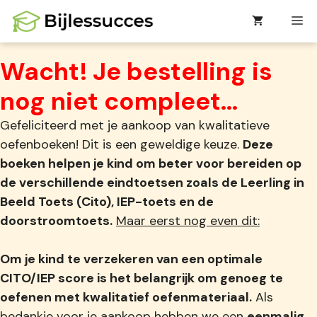
Ga
M
naar
de
Wacht! Je bestelling is
inhoud
nog niet compleet...
Gefeliciteerd met je aankoop van kwalitatieve
oefenboeken! Dit is een geweldige keuze.
Deze
boeken helpen je kind om beter voor bereiden op
de verschillende eindtoetsen zoals de Leerling in
Beeld Toets (Cito), IEP-toets en de
doorstroomtoets.
Maar eerst nog even dit:
Om je kind te verzekeren van een optimale
CITO/IEP score is het belangrijk om genoeg te
oefenen met kwalitatief oefenmateriaal.
Als
bedankje voor je aankoop hebben we een
eenmalig