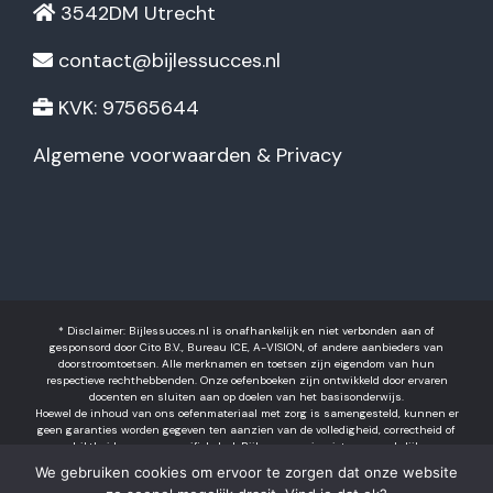
3542DM Utrecht
contact@bijlessucces.nl
KVK: 97565644
Algemene voorwaarden & Privacy
* Disclaimer: Bijlessucces.nl is onafhankelijk en niet verbonden aan of
gesponsord door Cito B.V., Bureau ICE, A-VISION, of andere aanbieders van
doorstroomtoetsen. Alle merknamen en toetsen zijn eigendom van hun
respectieve rechthebbenden. Onze oefenboeken zijn ontwikkeld door ervaren
docenten en sluiten aan op doelen van het basisonderwijs.
Hoewel de inhoud van ons oefenmateriaal met zorg is samengesteld, kunnen er
geen garanties worden gegeven ten aanzien van de volledigheid, correctheid of
geschiktheid voor een specifiek doel. Bijlessucces is niet aansprakelijk voor
eventuele fouten in het materiaal of voor gevolgen die voortvloeien uit het
We gebruiken cookies om ervoor te zorgen dat onze website
gebruik ervan. Resultaten kunnen per leerling verschillen. Het gebruik van dit