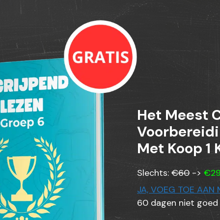
Het Meest 
Voorbereidi
Met Koop 1 K
Slechts:
€60
->
€29
JA, VOEG TOE AAN 
60 dagen niet goed 