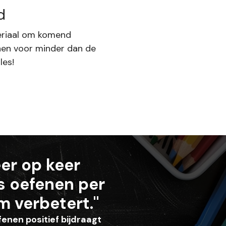
d
riaal om komend
nen voor minder dan de
les!
er op keer
s oefenen per
m verbetert."
enen positief bijdraagt