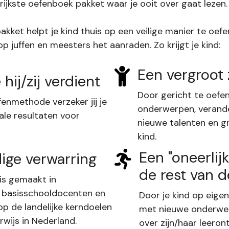
rijkste oefenboek pakket waar je ooit over gaat lezen.
kket helpt je kind thuis op een veilige manier te oef
 juffen en meesters het aanraden. Zo krijgt je kind:
Een vergroot
 hij/zij verdient
Door gericht te oefe
enmethode verzeker jij je
onderwerpen, verand
ale resultaten voor
nieuwe talenten en g
kind.
Een "oneerlij
ge verwarring
de rest van d
is gemaakt in
basisschooldocenten en
Door je kind op eige
op de landelijke kerndoelen
met nieuwe onderwerp
wijs in Nederland.
over zijn/haar leeront