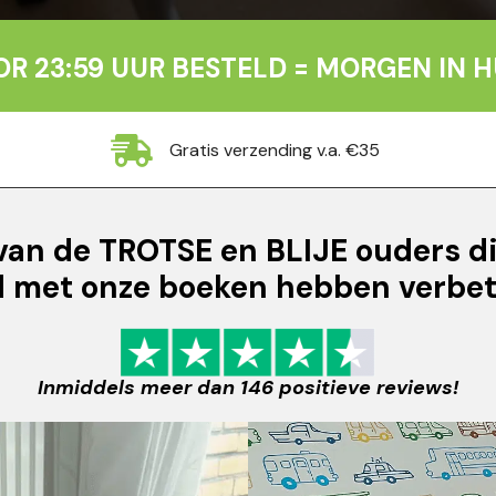
R 23:59 UUR BESTELD = MORGEN IN H
Gratis verzending v.a. €35
van de TROTSE en BLIJE ouders d
d met onze boeken hebben verbet
Inmiddels meer dan 146 positieve reviews!