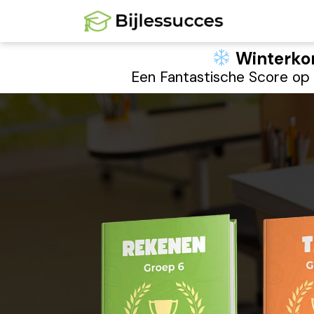
Ga
naar
de
Winterkor
inhoud
Een Fantastische Score op 