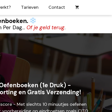
erkt?
Tarieven
Contact
fenboeken.
 Per Dag...
Of je geld terug
.
Oefenboeken (1e Druk) -
korting en Gratis Verzending!
dscore - Met slechts 10 minuutjes oefenen
er voorbereiding op eindtoetsen zoals
CITO,