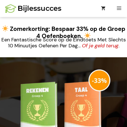
Ga
M
naar
de
inhoud
Zomerkorting: Bespaar 33% op de Groep
4 Oefenboeken.
Een Fantastische Score op de Eindtoets Met Slechts
10 Minuutjes Oefenen Per Dag...
Of je geld terug
.