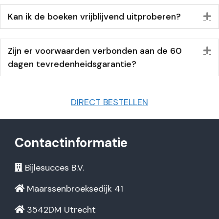
Kan ik de boeken vrijblijvend uitproberen?
U
Zijn er voorwaarden verbonden aan de 60
U
dagen tevredenheidsgarantie?
DIRECT BESTELLEN
Contactinformatie
Bijlesucces B.V.
Maarssenbroeksedijk 41
3542DM Utrecht