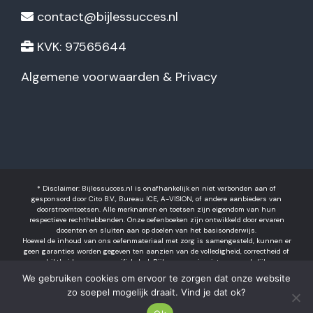
contact@bijlessucces.nl
KVK: 97565644
Algemene voorwaarden & Privacy
* Disclaimer: Bijlessucces.nl is onafhankelijk en niet verbonden aan of
gesponsord door Cito B.V., Bureau ICE, A-VISION, of andere aanbieders van
doorstroomtoetsen. Alle merknamen en toetsen zijn eigendom van hun
respectieve rechthebbenden. Onze oefenboeken zijn ontwikkeld door ervaren
docenten en sluiten aan op doelen van het basisonderwijs.
Hoewel de inhoud van ons oefenmateriaal met zorg is samengesteld, kunnen er
geen garanties worden gegeven ten aanzien van de volledigheid, correctheid of
geschiktheid voor een specifiek doel. Bijlessucces is niet aansprakelijk voor
eventuele fouten in het materiaal of voor gevolgen die voortvloeien uit het
We gebruiken cookies om ervoor te zorgen dat onze website
gebruik ervan. Resultaten kunnen per leerling verschillen. Het gebruik van dit
zo soepel mogelijk draait. Vind je dat ok?
boek is volledig op eigen verantwoordelijkheid.
2026 © Bijlessucces