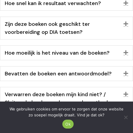
Hoe snel kan ik resultaat verwachten?
U
Zijn deze boeken ook geschikt ter
U
voorbereiding op DIA toetsen?
Hoe moeilijk is het niveau van de boeken?
U
Bevatten de boeken een antwoordmodel?
U
Verwarren deze boeken mijn kind niet? /
U
Sluiten de boeken wel aan op de methode
We gebruiken cookies om ervoor te zorgen dat onze website
van mijn basisschool?
zo soepel mogelijk draait. Vind je dat ok?
Ok
Mijn kind zit in groep… Welke groep moet ik
U