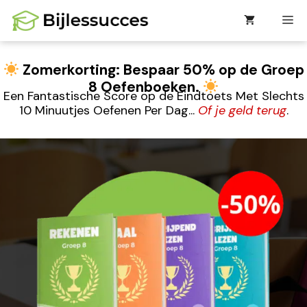
Ga
M
naar
de
inhoud
Zomerkorting: Bespaar 50% op de Groep
8 Oefenboeken.
Een Fantastische Score op de Eindtoets Met Slechts
10 Minuutjes Oefenen Per Dag...
Of je geld terug
.