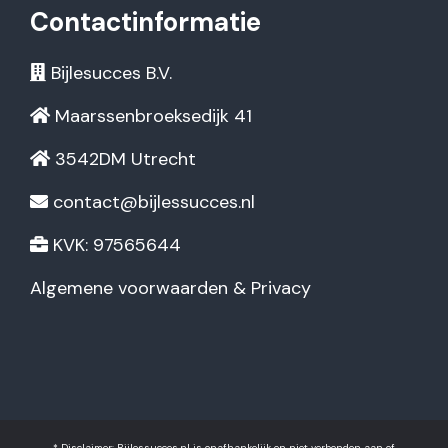
Contactinformatie
Bijlesucces B.V.
Maarssenbroeksedijk 41
3542DM Utrecht
contact@bijlessucces.nl
KVK: 97565644
Algemene voorwaarden & Privacy
* Disclaimer: Bijlessucces.nl is onafhankelijk en niet verbonden aan of